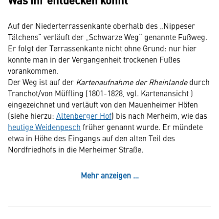
Was ihr entdecken könnt
Auf der Niederterrassenkante oberhalb des „Nippeser
Tälchens“ verläuft der „Schwarze Weg“ genannte Fußweg.
Er folgt der Terrassenkante nicht ohne Grund: nur hier
konnte man in der Vergangenheit trockenen Fußes
vorankommen.
Der Weg ist auf der
Kartenaufnahme der Rheinlande
durch
Tranchot/von Müffling (1801-1828, vgl. Kartenansicht )
eingezeichnet und verläuft von den Mauenheimer Höfen
(siehe hierzu:
Altenberger Hof
) bis nach Merheim, wie das
heutige Weidenpesch
früher genannt wurde. Er mündete
etwa in Höhe des Eingangs auf den alten Teil des
Nordfriedhofs in die Merheimer Straße.
(Martina Gelhar, LVR-Abteilung Kulturlandschaftspflege,
Mehr anzeigen …
2018)