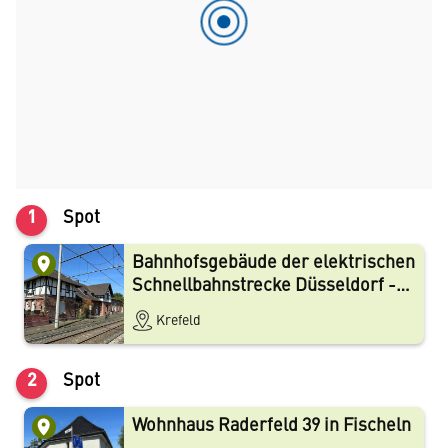
1898 - Die K-Bahn nimmt ihren Betrieb auf
1900 - Ein Stahlwerk entsteht auf Fischelner Boden
1910 - Fischeln erhält ein neues Rathaus
1911 - Die Gemeinde-Gasanstalt wird in Betrieb
genommen
1916 - In Stahldorf wird die Bonifatiuskirche gebaut
1929 - Fischeln wird nach Krefeld eingemeindet
1948 - Fischeln hat ca. 13.000 Einwohner
1958 - Die erste evangelische Kirche in Fischeln wird
1
Spot
eingeweiht (Markuskirche)
1960-1980 - Große Bautätigkeit in Fischeln
Bahnhofsgebäude der elektrischen
1975-2010 - Infrastrukturmaßnahmen (Schulen,
Schnellbahnstrecke Düsseldorf -
Schwimmbäder, Handel und Dienstleistung)
Krefeld in Fischeln
1975-2010 - Neuerschließung von Flächen für Gewerbe-
Krefeld
und Industrieansiedlung
2010 - Fischeln hat ca. 27.000 Einwohner & das Rathaus
2
Spot
wird 100 Jahre alt
2023 - Krefeld feiert seinen 650. Geburtstag
Wohnhaus Raderfeld 39 in Fischeln