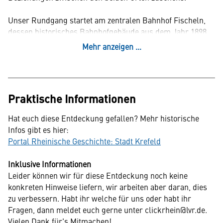
Unser Rundgang startet am zentralen Bahnhof Fischeln,
dessen historisches Bahnhofgebäude aus dem Jahr 1898
stammt. Durch die hübschen Straßen Raderfeld und Hees
Mehr anzeigen …
führt die Route vorbei an der katholischen Pfarrkirche St.
Clemens, deren Glockenturm im 12. Jahrhundert entstand,
und mitten hinein ins Herzen von Fischeln. Neben dem
Marienplatz und dem Rathaus könnt ihr hier auch einige
Praktische Informationen
ehemalige Geschäftshäuser des Ortes entdecken.
Zahlreiche Läden und Restaurants laden nach der Tour
Hat euch diese Entdeckung gefallen? Mehr historische
zum Verweilen ein.
Infos gibt es hier:
Portal Rheinische Geschichte: Stadt Krefeld
Chronologie Fischelns
2. Jhd. - Im Raum Fischeln sind zwei römische Villen
Inklusive Informationen
nachweisbar
Leider können wir für diese Entdeckung noch keine
8. Jhd. - Vermutlich besteht eine erste Kapelle an Stelle
konkreten Hinweise liefern, wir arbeiten aber daran, dies
der heutigen Clemenskirche
zu verbessern. Habt ihr welche für uns oder habt ihr
943 - Erste urkundliche Erwähnung Fischelns und der
Fragen, dann meldet euch gerne unter clickrhein@lvr.de.
Kirche
Vielen Dank für's Mitmachen!