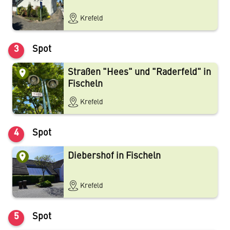
(Der Rundgang entstand im Jahr 2010 unter dem Titel
„Historischer Rundgang Fischeln - Auf den Spuren der
Krefeld
Vergangenheit“
)
3
Spot
Straßen "Hees" und "Raderfeld" in
Fischeln
Krefeld
4
Spot
Diebershof in Fischeln
Krefeld
5
Spot