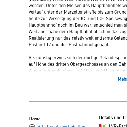
worden. Unter den Gleisen des Hauptbahnhofs wur
Verlauf unter der Marzellenstraße bis zum Grun
heute zur Versorgung der IC- und ICE-Speisewag
Hauptbahnhof noch im Bau war, entschied man sic
Weil aber nahe dem Hauptbahnhof schon das zuge
Realisierung nur das relativ weit entfernte Gelä
Postamt 12 und der Postbahnhof gebaut.
Als günstig erwies sich der dortige Geländespru
auf Höhe des dritten Obergeschosses an den Bahnh
Waggons konnten hier an 42 (später 56) Ladestä
Fördergurte und Paketrutschen gelangten die Post
Mehr
und auf Fuhrwerke bzw. später Lkw verladen wurd
Stabilität des Gebäudes, das durch die Ladung d
Neben der Postverladestation, deren Straßensei
drei- bis viergeschossige, ebenfalls in historisti
aufwändig aus Hausteinen in Formen der deutsch
Details und Li
Lizenz
Zweiten Weltkrieg zum Opfer.
LVR-Fac