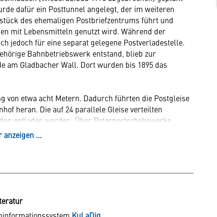
de dafür ein Posttunnel angelegt, der im weiteren
dstück des ehemaligen Postbriefzentrums führt und
en mit Lebensmitteln genutzt wird. Während der
h jedoch für eine separat gelegene Postverladestelle.
hörige Bahnbetriebswerk entstand, blieb zur
nde am Gladbacher Wall. Dort wurden bis 1895 das
ng von etwa acht Metern. Dadurch führten die Postgleise
of heran. Die auf 24 parallele Gleise verteilten
nden entladen werden. Über Paternosterhebewerke,
säcke dann in die unteren Geschosse, wo sie verteilt
 anzeigen …
en. Mächtige Pfeiler und Gewölbe sorgten für die
er zahlreichen Waggons schweren Lasten ausgesetzt war.
te schmuckvolle, große Rundbögen prägen, steht das
schen Formen errichtete Postamt 12. Sein Portal ist
en Renaissance gestaltet. Das hohe Dach fiel dem
teratur
hinformationssystem
KuLaDig