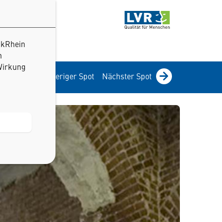
ckRhein
n
 Wirkung
Vorheriger Spot
Nächster Spot