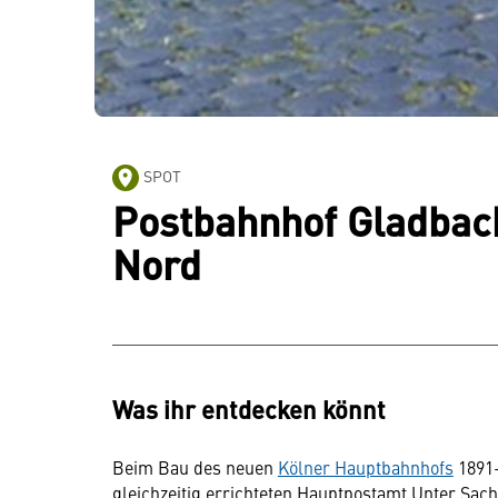
SPOT
Postbahnhof Gladbach
Nord
Was ihr entdecken könnt
Beim Bau des neuen
Kölner Hauptbahnhofs
1891–
gleichzeitig errichteten Hauptpostamt Unter Sa